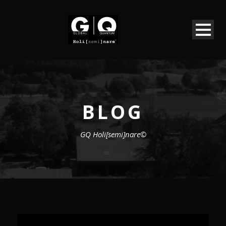
BLOG
GQ Holi[semi]nare©