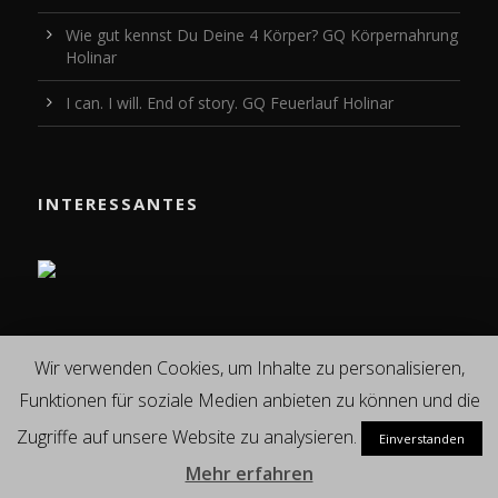
Wie gut kennst Du Deine 4 Körper? GQ Körpernahrung
Holinar
I can. I will. End of story. GQ Feuerlauf Holinar
INTERESSANTES
FOLGE UNS
Wir verwenden Cookies, um Inhalte zu personalisieren,
Funktionen für soziale Medien anbieten zu können und die
Zugriffe auf unsere Website zu analysieren.
Einverstanden
Mehr erfahren