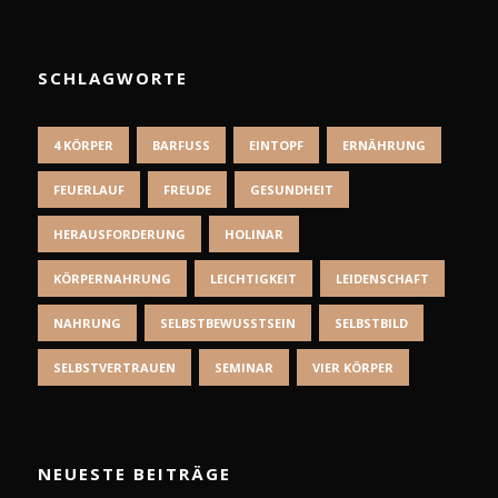
SCHLAGWORTE
4 KÖRPER
BARFUSS
EINTOPF
ERNÄHRUNG
FEUERLAUF
FREUDE
GESUNDHEIT
HERAUSFORDERUNG
HOLINAR
KÖRPERNAHRUNG
LEICHTIGKEIT
LEIDENSCHAFT
NAHRUNG
SELBSTBEWUSSTSEIN
SELBSTBILD
SELBSTVERTRAUEN
SEMINAR
VIER KÖRPER
NEUESTE BEITRÄGE